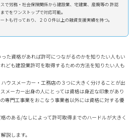
スで労務・社会保険関係から建設業、宅建業、産廃等の 許認
持までをワンストップで対応可能。
ポートも行っており、２００件以上の融資支援実績を持つ。
いった資格があれば許可につながるのかを知りたい人もい
けれども建設業許可を取得するための方法を知りたい人も
・ハウスメーカー・工務店の３つに大きく分けることが出
ウスメーカー出身の人にとっては資格は身近な印象があり
部の専門工事業をおこなう事業者以外には資格に対する優
格のある/なしによって許可取得までのハードルが大きく
て解説します。