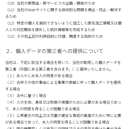
（10）当社の新商品・新サービスの企画・開発のため
（11）当社のWebサイトに関する技術的な問題を検出・防止・解決す
るため
（12）特定の個人を識別できないように加工した匿名加工情報又は個
人との対応関係を排斥した統計情報等を作成するため
（13）その他上記の利用目的に付随、関連する目的のため
２．個人データの第三者への提供について
当社は、下記に該当する場合を除いて、当社の取得した個人データを
第三者（外国にある第三者を含みます。）に提供いたしません。
（１）あらかじめ本人の同意がある場合
（２）合併その他の事由による事業の承継に伴って個人データを提供
する場合
（３）法令に基づく場合
（４）人の生命、身体又は財産の保護のために必要がある場合であっ
て、本人の同意を得ることが困難である場合
（５）公衆衛生の向上又は児童の健全な育成の推進のために特に必要
がある場合であって、本人の同意を得ることが困難である場合
（６）国の機関若しくは地方公共団体又はその委託を受けた者が法令