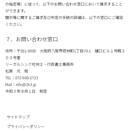
の指定等）に従って、以下のお問い合わせ窓口において請求すること
ができます。
開示等に関するご請求及び所定の手続の詳細は、以下の窓口にご確認
ください。
７．お問い合わせ窓口
住所：〒581-0038 大阪府八尾市若林町1丁目70-1 樋口ビル１号館３
０３号室
リーガルシンク社労士・行政書士事務所
松原 元 宛
TEL：072-900-2723
Mail：info@2k3.jp
令和３年９月１日 制定
サイトマップ
プライバシーポリシー