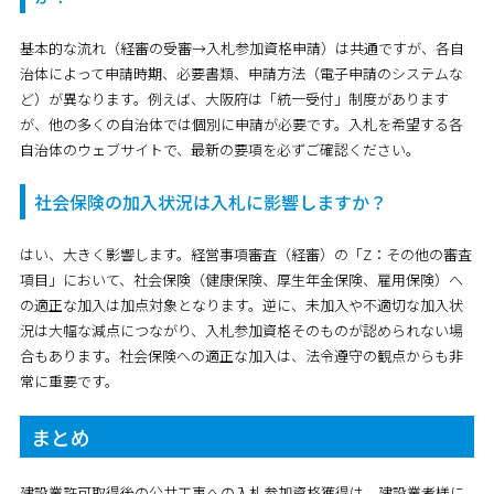
基本的な流れ（経審の受審→入札参加資格申請）は共通ですが、
各自
治体によって申請時期、必要書類、申請方法（電子申請のシステムな
ど）が異なります
。例えば、大阪府は「統一受付」制度があります
が、他の多くの自治体では個別に申請が必要です。入札を希望する各
自治体のウェブサイトで、最新の要項を必ずご確認ください。
社会保険の加入状況は入札に影響しますか？
はい、大きく影響します。経営事項審査（経審）の「Z：その他の審査
項目」において、社会保険（健康保険、厚生年金保険、雇用保険）へ
の適正な加入は加点対象となります。逆に、未加入や不適切な加入状
況は大幅な減点につながり、入札参加資格そのものが認められない場
合もあります。社会保険への適正な加入は、法令遵守の観点からも非
常に重要です。
まとめ
建設業許可取得後の公共工事への入札参加資格獲得は、建設業者様に