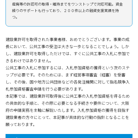
産廃等の許認可の取得・維持までをワンストップで対応可能。資金
繰りのサポートも行っており、２００件以上の融資支援実績を持
つ。
建設業許可を取得された事業者様、おめでとうございます。事業の成
長において、公共工事の受注は大きな一歩となることでしょう。しか
し、建設業許可を取得しただけでは、すぐに公共工事の入札に参加で
きるわけではありません。
公共工事の入札に参加するには、
入札参加資格の獲得
という次のステ
ップが必要です。そのためには、まず
経営事項審査（経審）
を受審
し、その後、国や地方公共団体などの各発注機関に対して
指名競争入
札参加資格審査申請
を行う必要があります。
本記事では、建設業許可取得後に公共工事の入札参加資格を得るため
の具体的な手順と、その際に必要となる手続きや要件について、大阪
府の申請実務を主軸に解説いたします。入札参加資格の獲得を目指す
建設業者の方々にとって、本記事が具体的な行動の指針となることを
願っております。