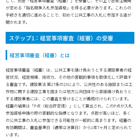
して、別途
「経営事項審査（経審）」
を受審し、その上で各発注機関
が定める
「指名競争入札参加資格」
を得る必要があります。これらの
手続きを適切に進めることで、初めて公共工事の入札に参加する道が
開かれます。
ステップ1：経営事項審査（経審）の受審
経営事項審査（経審）とは
経営事項審査（経審）は、公共工事を請け負おうとする建設業者の
経
営状況、経営規模、技術力、その他の客観的事項を数値化して評価す
る審査
です。建設業法 第27条の23により、公共性のある施設または工
作物に関する建設工事を国または地方公共団体から直接請け負おうと
する建設業者には、この審査を受けることが義務付けられています。
経審の結果は
「P点（総合評定値）」
として算出され、このP点が入札
参加資格申請の際の客観的な指標となります。点数が高いほど、多く
の公共工事の入札に参加できる可能性が一般的に高まります。経審の
有効期間は、審査基準日（通常は決算日）から1年7ヶ月と定められて
います。