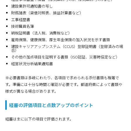
建設業許可通知書の写し
財務諸表（貸借対照表、損益計算書など）
工事経歴書
技術職員名簿
納税証明書（法人税、消費税など）
雇用保険、健康保険、厚生年金保険の加入状況を示す書類
建設キャリアアップシステム（CCUS）登録証明書（登録済みの場
合）
その他の加点項目を証明する書類（ISO認証、災害時協定など）
経営状況分析結果通知書
※必要書類は多岐にわたり、各項目で求められる添付書類も複雑で
す。準備には十分な時間と確認が必要です。都道府県によって書類や
様式が異なる場合があります。
経審の評価項目と点数アップのポイント
経審は主に以下の項目で評価されます。