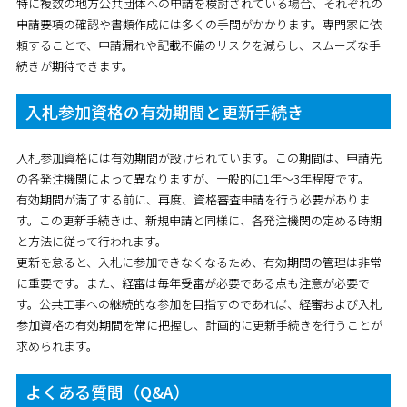
特に複数の地方公共団体への申請を検討されている場合、それぞれの
申請要項の確認や書類作成には多くの手間がかかります。専門家に依
頼することで、申請漏れや記載不備のリスクを減らし、スムーズな手
続きが期待できます。
入札参加資格の有効期間と更新手続き
入札参加資格には有効期間が設けられています。この期間は、申請先
の各発注機関によって異なりますが、
一般的に1年～3年程度
です。
有効期間が満了する前に、再度、資格審査申請を行う必要がありま
す。この更新手続きは、新規申請と同様に、各発注機関の定める時期
と方法に従って行われます。
更新を怠ると、入札に参加できなくなるため、有効期間の管理は非常
に重要です。また、
経審は毎年受審が必要
である点も注意が必要で
す。公共工事への継続的な参加を目指すのであれば、経審および入札
参加資格の有効期間を常に把握し、計画的に更新手続きを行うことが
求められます。
よくある質問（Q&A）