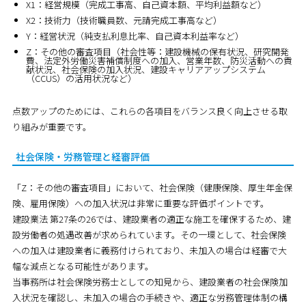
X1：経営規模
（完成工事高、自己資本額、平均利益額など）
X2：技術力
（技術職員数、元請完成工事高など）
Y：経営状況
（純支払利息比率、自己資本利益率など）
Z：その他の審査項目
（社会性等：建設機械の保有状況、研究開発
費、法定外労働災害補償制度への加入、営業年数、防災活動への貢
献状況、
社会保険の加入状況
、
建設キャリアアップシステム
（CCUS）の活用状況
など）
点数アップのためには、これらの各項目をバランス良く向上させる取
り組みが重要です。
社会保険・労務管理と経審評価
「Z：その他の審査項目」において、
社会保険（健康保険、厚生年金保
険、雇用保険）への加入状況は非常に重要な評価ポイント
です。
建設業法 第27条の26では、建設業者の適正な施工を確保するため、建
設労働者の処遇改善が求められています。その一環として、社会保険
への加入は建設業者に義務付けられており、未加入の場合は経審で大
幅な減点となる可能性があります。
当事務所は社会保険労務士としての知見から、建設業者の社会保険加
入状況を確認し、未加入の場合の手続きや、適正な労務管理体制の構