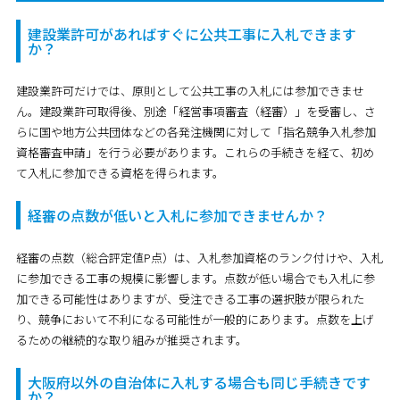
建設業許可があればすぐに公共工事に入札できます
か？
建設業許可だけでは、原則として公共工事の入札には参加できませ
ん。建設業許可取得後、別途
「経営事項審査（経審）」
を受審し、さ
らに国や地方公共団体などの各発注機関に対して
「指名競争入札参加
資格審査申請」
を行う必要があります。これらの手続きを経て、初め
て入札に参加できる資格を得られます。
経審の点数が低いと入札に参加できませんか？
経審の点数（総合評定値P点）は、入札参加資格のランク付けや、入札
に参加できる工事の規模に影響します。点数が低い場合でも入札に参
加できる可能性はありますが、受注できる工事の選択肢が限られた
り、競争において不利になる可能性が一般的にあります。点数を上げ
るための継続的な取り組みが推奨されます。
大阪府以外の自治体に入札する場合も同じ手続きです
か？