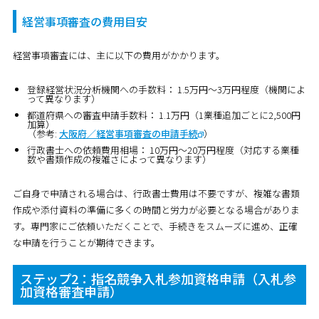
経営事項審査の費用目安
経営事項審査には、主に以下の費用がかかります。
登録経営状況分析機関への手数料：
1.5万円～3万円程度（機関によ
って異なります）
都道府県への審査申請手数料：
1.1万円（1業種追加ごとに2,500円
加算）
（参考:
大阪府／経営事項審査の申請手続
）
行政書士への依頼費用相場：
10万円～20万円程度（対応する業種
数や書類作成の複雑さによって異なります）
ご自身で申請される場合は、行政書士費用は不要ですが、複雑な書類
作成や添付資料の準備に多くの時間と労力が必要となる場合がありま
す。専門家にご依頼いただくことで、手続きをスムーズに進め、正確
な申請を行うことが期待できます。
ステップ2：指名競争入札参加資格申請（入札参
加資格審査申請）