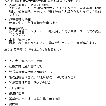
入札参加資格審査申請の一般的な流れは以下の通りです。
各発注機関の申請要項の確認
入札に参加したい発注機関のウェブサイトなどで、申請要項、提出
期間、必要書類、申請方法（電子申請か郵送かなど）を詳しく確認
します。
必要書類の準備
要項に従い、各種書類を準備します。
申請書の提出
多くの場合、インターネットを利用した電子申請システムでの提出
となります。
審査・資格決定
提出された書類が審査され、資格が決定すると通知が届きます。
主な必要書類（一般的に求められるもの）：
入札参加資格審査申請書
建設業許可通知書の写し
経営事項審査結果通知書の写し
納税証明書（国税、都道府県税、市町村税など）
登記事項証明書（法人の場合）
印鑑証明書
使用印鑑届
営業所の所在地・連絡先等を示す書類
誓約書