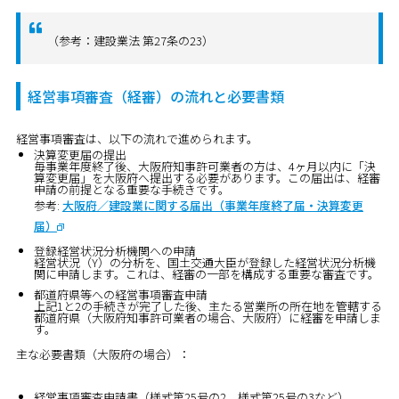
（参考：建設業法 第27条の23）
経営事項審査（経審）の流れと必要書類
経営事項審査は、以下の流れで進められます。
決算変更届の提出
毎事業年度終了後、大阪府知事許可業者の方は、4ヶ月以内に「決
算変更届」を大阪府へ提出する必要があります。この届出は、経審
申請の前提となる重要な手続きです。
参考:
大阪府／建設業に関する届出（事業年度終了届・決算変更
届）
登録経営状況分析機関への申請
経営状況（Y）の分析を、国土交通大臣が登録した経営状況分析機
関に申請します。これは、経審の一部を構成する重要な審査です。
都道府県等への経営事項審査申請
上記1と2の手続きが完了した後、主たる営業所の所在地を管轄する
都道府県（大阪府知事許可業者の場合、大阪府）に経審を申請しま
す。
主な必要書類（大阪府の場合）：
経営事項審査申請書（様式第25号の2、様式第25号の3など）