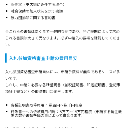
委任状（支店等に委任する場合）
社会保険の加入状況を示す書類
暴力団排除に関する誓約書
※これらの書類はあくまで一般的な例であり、発注機関によって求め
られる書類は大きく異なります。必ず申請先の要項を確認してくださ
い。
入札参加資格審査申請の費用目安
入札参加資格審査申請自体には、
申請手数料が無料であるケースが多
い
です。
しかし、申請に必要な各種証明書（納税証明書、印鑑証明書、登記事
項証明書など）の取得費用は発生します。
各種証明書取得費用：
数百円～数千円程度
行政書士への依頼費用相場：
5万円～15万円程度（申請する発注機
関の数や書類準備の量によって異なります）