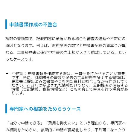
申請書類作成の不整合
複数の書類間で、記載内容に矛盾がある場合も審査の遅延や不許可の
原因となります。例えば、財務諸表の数字と申請書記載の資本金が異
なる、工事経歴書と確定申告書の売上額が大きく乖離している、とい
ったケースです。
回避策：
申請書類を作成する際は、一貫性を持たせることが重要
です。特に、財務関連の書類や過去の工事経歴を証明する書類は、
税務署に提出済みの書類や会社内部資料と照合しながら作成してく
ださい。行政庁は提出された情報だけでなく、公的機関が保有する
情報（登記情報、税務情報など）とも照合して審査を行う場合があ
ります。
専門家への相談をためらうケース
「自分で申請できる」「費用を抑えたい」という理由から、専門家へ
の相談をためらい、結果的に申請が長期化したり、不許可になったり