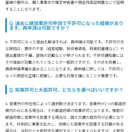
基礎の要件は、個人事業主の確定申告書や預金残高証明書などで証明
することになります。
Q. 過去に建設業許可申請で不許可になった経験があり
ます。再申請は可能ですか？
A. 不許可になった理由を解消すれば、再申請は可能です。不許可の主
な原因は、要件の不足（経営経験、技術者資格、財産的基礎など）や
提出書類の不備、虚偽の記載などが挙げられます。不許可通知書には
その理由が記載されていることが一般的ですので、その点を改善し、
再度申請準備を進めることになります。再申請に際しては、不許可と
なった原因を正確に把握し、必要な対策を講じることが重要です。
Q. 知事許可と大臣許可、どちらを選べばいいですか？
A. 営業所の所在地によって選択肢が決まります。営業所が1つの都道府
県内のみにある場合は、その都道府県の知事許可となります。複数の
都道府県に営業所を設置する場合は、国土交通大臣許可が必要になり
ます。将来的に事業を拡大し、他県にも営業所を設置する計画がある
場合は、当初から大臣許可を検討することも考えられますが、大臣許