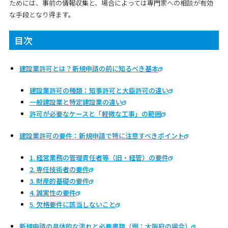
ためには、事前の情報収集と、場合によっては専門家への相談が有効
な手段となり得ます。
目次
建設業許可とは？新規申請の前に知るべき基本
建設業許可の種類：知事許可と大臣許可の違い
一般建設業と特定建設業の違い
許可が必要なケースと「軽微な工事」の範囲
建設業許可の要件：新規申請で特に注意すべきポイント
1. 経営業務の管理責任者等（旧・経管）の要件
2. 専任技術者の要件
3. 財産的基礎の要件
4. 誠実性の要件
5. 欠格要件に該当しないこと
新規申請の具体的な流れと必要書類（例：大阪府の場合）