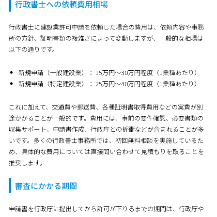
行政書士への依頼費用相場
行政書士に建設業許可申請を依頼した場合の費用は、依頼内容や事務
所の方針、証明書類の複雑さによって変動しますが、一般的な相場は
以下の通りです。
新規申請（一般建設業）：
15万円～30万円程度（1業種あたり）
新規申請（特定建設業）：
25万円～40万円程度（1業種あたり）
これに加えて、交通費や郵送費、各種証明書取得費用などの実費が別
途かかることが一般的です。費用には、事前の要件確認、必要書類の
収集サポート、申請書作成、行政庁との折衝などが含まれることが多
いです。多くの行政書士事務所では、初回無料相談を実施しているた
め、具体的な費用については直接問い合わせて見積もりを取ることを
推奨します。
審査にかかる期間
申請書を行政庁に提出してから許可が下りるまでの期間は、行政庁や