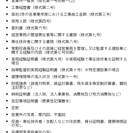
営業所一覧表（様式第一号別紙一(2)）
工事経歴書（様式第二号）
直前3年の各事業年度における工事施工金額（様式第三号）
使用人数（様式第四号）
誓約書（様式第六号）
経営業務の管理責任者等に関する書類（様式第七号）
専任技術者に関する書類（様式第八号）
常勤役員等及びその直接に経営業務を管理し又は監督する建設業に
関する経験の内容（様式第七号別紙）
実務経験証明書（様式第九号）※実務経験で専任技術者を証明する
場合
指導監督的実務経験証明書（様式第十号）※特定建設業の場合
健康保険等の加入状況（様式第十一号）
財務諸表（貸借対照表、損益計算書、株主資本等変動計算書、個別
注記表など）
納税証明書（法人税、法人事業税、消費税及び地方消費税など）
登記事項証明書（商業登記簿謄本）
定款
営業所の写真、案内図、平面図
役員・専任技術者・支配人などの住民票、身分証明書、健康保険証
の写し
各種国家資格者証の写し