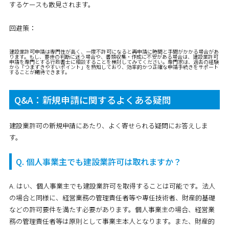
するケースも散見されます。
回避策：
建設業許可申請は専門性が高く、一度不許可になると再申請に時間と手間がかかる場合があ
ります。もし、要件の判断に迷う場合や、書類収集・作成に不安がある場合は、建設業許可
申請を専門とする行政書士に相談することを検討してみてください。専門家は、過去の経験
から「つまずきやすいポイント」を熟知しており、効率的かつ正確な申請手続きをサポート
することが期待できます。
Q&A：新規申請に関するよくある疑問
建設業許可の新規申請にあたり、よく寄せられる疑問にお答えしま
す。
Q. 個人事業主でも建設業許可は取れますか？
A. はい、個人事業主でも建設業許可を取得することは可能です。法人
の場合と同様に、経営業務の管理責任者等や専任技術者、財産的基礎
などの許可要件を満たす必要があります。個人事業主の場合、経営業
務の管理責任者等は原則として事業主本人となります。また、財産的