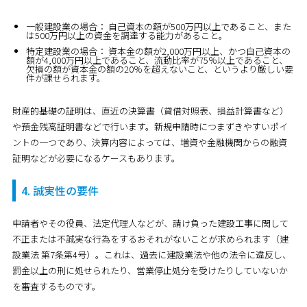
一般建設業の場合：
自己資本の額が500万円以上であること、また
は500万円以上の資金を調達する能力があること。
特定建設業の場合：
資本金の額が2,000万円以上、かつ自己資本の
額が4,000万円以上であること、流動比率が75％以上であること、
欠損の額が資本金の額の20％を超えないこと、というより厳しい要
件が課せられます。
財産的基礎の証明は、直近の決算書（貸借対照表、損益計算書など）
や預金残高証明書などで行います。新規申請時につまずきやすいポイ
ントの一つであり、決算内容によっては、増資や金融機関からの融資
証明などが必要になるケースもあります。
4. 誠実性の要件
申請者やその役員、法定代理人などが、請け負った建設工事に関して
不正または不誠実な行為をするおそれがないことが求められます（建
設業法 第7条第4号）。これは、過去に建設業法や他の法令に違反し、
罰金以上の刑に処せられたり、営業停止処分を受けたりしていないか
を審査するものです。