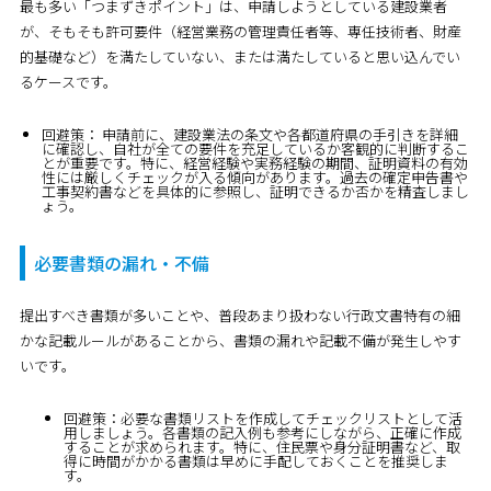
最も多い「つまずきポイント」は、申請しようとしている建設業者
が、そもそも許可要件（経営業務の管理責任者等、専任技術者、財産
的基礎など）を満たしていない、または満たしていると思い込んでい
るケースです。
回避策：
申請前に、建設業法の条文や各都道府県の手引きを詳細
に確認し、自社が全ての要件を充足しているか客観的に判断するこ
とが重要です。特に、経営経験や実務経験の期間、証明資料の有効
性には厳しくチェックが入る傾向があります。過去の確定申告書や
工事契約書などを具体的に参照し、証明できるか否かを精査しまし
ょう。
必要書類の漏れ・不備
提出すべき書類が多いことや、普段あまり扱わない行政文書特有の細
かな記載ルールがあることから、書類の漏れや記載不備が発生しやす
いです。
回避策：必要な書類リストを作成してチェックリストとして活
用しましょう。各書類の記入例も参考にしながら、正確に作成
することが求められます。特に、住民票や身分証明書など、取
得に時間がかかる書類は早めに手配しておくことを推奨しま
す。