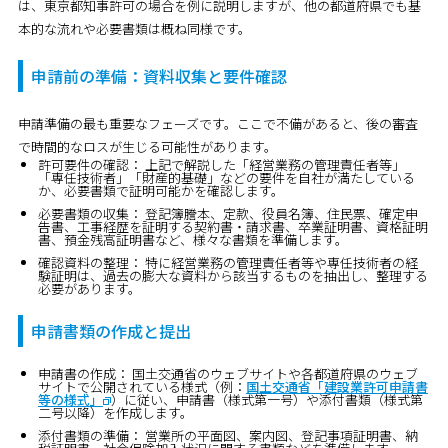
は、東京都知事許可の場合を例に説明しますが、他の都道府県でも基
本的な流れや必要書類は概ね同様です。
申請前の準備：資料収集と要件確認
申請準備の最も重要なフェーズです。ここで不備があると、後の審査
で時間的なロスが生じる可能性があります。
許可要件の確認：
上記で解説した「経営業務の管理責任者等」
「専任技術者」「財産的基礎」などの要件を自社が満たしている
か、必要書類で証明可能かを確認します。
必要書類の収集：
登記簿謄本、定款、役員名簿、住民票、確定申
告書、工事経歴を証明する契約書・請求書、卒業証明書、資格証明
書、預金残高証明書など、様々な書類を準備します。
確認資料の整理：
特に経営業務の管理責任者等や専任技術者の経
験証明は、過去の膨大な資料から該当するものを抽出し、整理する
必要があります。
申請書類の作成と提出
申請書の作成：
国土交通省のウェブサイトや各都道府県のウェブ
サイトで公開されている様式（例：
国土交通省「建設業許可申請書
等の様式」
）に従い、申請書（様式第一号）や添付書類（様式第
二号以降）を作成します。
添付書類の準備：
営業所の平面図、案内図、登記事項証明書、納