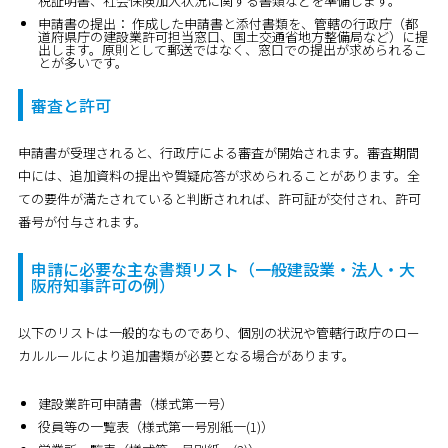
税証明書、社会保険加入状況に関する書類などを準備します。
申請書の提出：
作成した申請書と添付書類を、管轄の行政庁（都
道府県庁の建設業許可担当窓口、国土交通省地方整備局など）に提
出します。原則として郵送ではなく、窓口での提出が求められるこ
とが多いです。
審査と許可
申請書が受理されると、行政庁による審査が開始されます。審査期間
中には、追加資料の提出や質疑応答が求められることがあります。全
ての要件が満たされていると判断されれば、許可証が交付され、許可
番号が付与されます。
申請に必要な主な書類リスト（一般建設業・法人・大
阪府知事許可の例）
以下のリストは一般的なものであり、個別の状況や管轄行政庁のロー
カルルールにより追加書類が必要となる場合があります。
建設業許可申請書（様式第一号）
役員等の一覧表（様式第一号別紙一(1)）