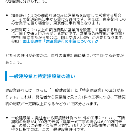
の2種類に分けられます。
知事許可：
1つの都道府県のみに営業所を設置して営業する場合
に、その都道府県知事から受ける許可です。例えば、東京都内にの
み営業所を置く場合は、東京都知事許可となります。
大臣許可：
2つ以上の都道府県に営業所を設置して営業する場合
に、国土交通大臣から受ける許可です。営業所の所在地が東京都と
神奈川県にまたがる場合は、国土交通大臣許可が必要となります。
参照：
国土交通省「建設業許可の申請について」
どちらの許可が必要かは、自社の事業計画に基づいて判断する必要が
あります。
一般建設業と特定建設業の違い
建設業許可には、さらに「一般建設業」と「特定建設業」の区分があ
ります。これは、発注者から直接請け負った1件の工事につき、下請契
約の総額が一定額以上になるかどうかで区分されます。
一般建設業：
発注者から直接請け負った1件の工事について、下請
契約の総額が4,000万円未満（建築一式工事の場合は6,000万円未
満）の場合に必要となる許可です。ほとんどの建設業者が最初に取
得を目指すのは、この一般建設業許可です。