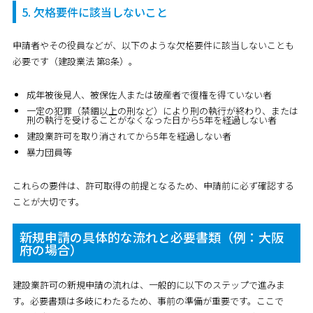
5. 欠格要件に該当しないこと
申請者やその役員などが、以下のような欠格要件に該当しないことも
必要です（建設業法 第8条）。
成年被後見人、被保佐人または破産者で復権を得ていない者
一定の犯罪（禁錮以上の刑など）により刑の執行が終わり、または
刑の執行を受けることがなくなった日から5年を経過しない者
建設業許可を取り消されてから5年を経過しない者
暴力団員等
これらの要件は、許可取得の前提となるため、申請前に必ず確認する
ことが大切です。
新規申請の具体的な流れと必要書類（例：大阪
府の場合）
建設業許可の新規申請の流れは、一般的に以下のステップで進みま
す。必要書類は多岐にわたるため、事前の準備が重要です。ここで