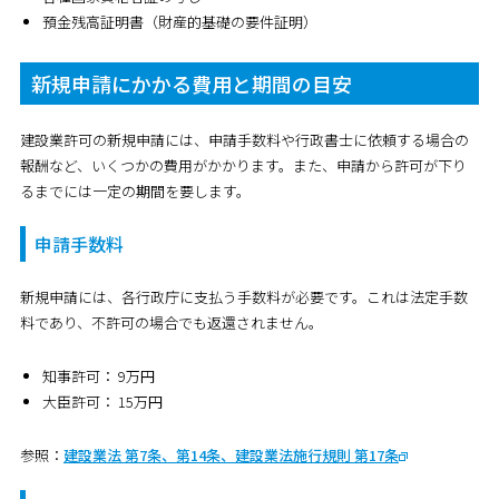
預金残高証明書（財産的基礎の要件証明）
新規申請にかかる費用と期間の目安
建設業許可の新規申請には、申請手数料や行政書士に依頼する場合の
報酬など、いくつかの費用がかかります。また、申請から許可が下り
るまでには一定の期間を要します。
申請手数料
新規申請には、各行政庁に支払う手数料が必要です。これは法定手数
料であり、不許可の場合でも返還されません。
知事許可：
9万円
大臣許可：
15万円
参照：
建設業法 第7条、第14条、建設業法施行規則 第17条