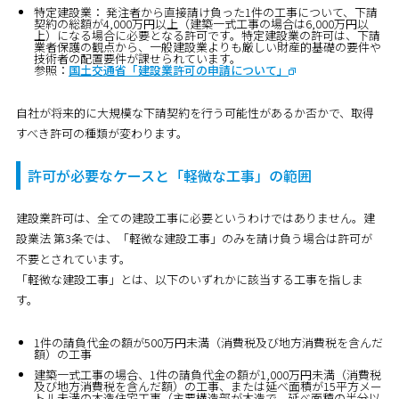
特定建設業：
発注者から直接請け負った1件の工事について、下請
契約の総額が4,000万円以上（建築一式工事の場合は6,000万円以
上）になる場合に必要となる許可です。特定建設業の許可は、下請
業者保護の観点から、一般建設業よりも厳しい財産的基礎の要件や
技術者の配置要件が課せられています。
参照：
国土交通省「建設業許可の申請について」
自社が将来的に大規模な下請契約を行う可能性があるか否かで、取得
すべき許可の種類が変わります。
許可が必要なケースと「軽微な工事」の範囲
建設業許可は、全ての建設工事に必要というわけではありません。建
設業法 第3条では、「軽微な建設工事」のみを請け負う場合は許可が
不要とされています。
「軽微な建設工事」とは、以下のいずれかに該当する工事を指しま
す。
1件の請負代金の額が500万円未満（消費税及び地方消費税を含んだ
額）の工事
建築一式工事の場合、1件の請負代金の額が1,000万円未満（消費税
及び地方消費税を含んだ額）の工事、または延べ面積が15平方メー
トル未満の木造住宅工事（主要構造部が木造で、延べ面積の半分以