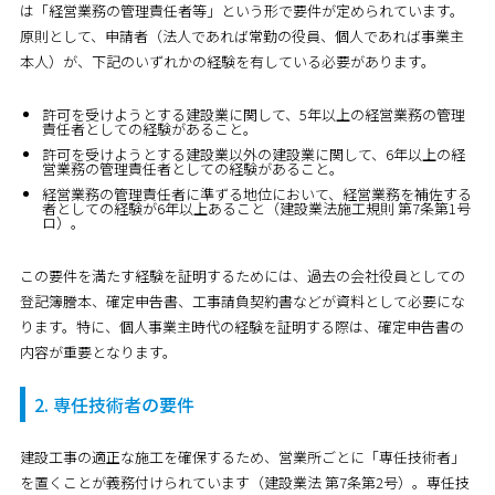
は「経営業務の管理責任者等」という形で要件が定められています。
原則として、申請者（法人であれば常勤の役員、個人であれば事業主
本人）が、下記のいずれかの経験を有している必要があります。
許可を受けようとする建設業に関して、5年以上の経営業務の管理
責任者としての経験があること。
許可を受けようとする建設業以外の建設業に関して、6年以上の経
営業務の管理責任者としての経験があること。
経営業務の管理責任者に準ずる地位において、経営業務を補佐する
者としての経験が6年以上あること（建設業法施工規則 第7条第1号
ロ）。
この要件を満たす経験を証明するためには、過去の会社役員としての
登記簿謄本、確定申告書、工事請負契約書などが資料として必要にな
ります。特に、個人事業主時代の経験を証明する際は、確定申告書の
内容が重要となります。
2. 専任技術者の要件
建設工事の適正な施工を確保するため、営業所ごとに「専任技術者」
を置くことが義務付けられています（建設業法 第7条第2号）。専任技