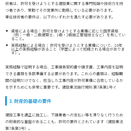
術者は、許可を受けようとする建設業に関する専門知識や技術力を持
つ者であり、常勤でその営業所に勤務している必要があります。
専任技術者の要件は、以下のいずれかを満たす必要があります。
資格による場合：
許可を受けようとする業種に応じた国家資格
（例：一級・二級建築士、1級・2級施工管理技士など）を有してい
ること。
実務経験による場合：
許可を受けようとする業種について、10年
以上の実務経験があること（学歴によって短縮される場合がありま
す）。
実務経験で証明する場合、工事請負契約書や請求書、工事内容を証明
できる書類を多数準備する必要があります。これらの書類は、経験期
間の証明だけでなく、担当した工事内容が許可業種に合致しているか
を示すためにも非常に重要です。建設業法施行規則 第7条第1号イ
3. 財産的基礎の要件
建設工事を適正に施工し、下請業者への支払い等を滞りなく行うため
の財産的な基盤があることも、許可の要件とされています（建設業法
第7条第3号）。