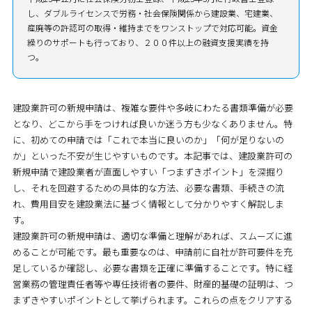
し、ダブルライセンスで労務・社会保険関係から建設業、宅建業、
産廃等の許認可の取得・維持までをワンストップで対応可能。資金
繰りのサポートも行っており、２００件以上の融資支援実績を持
つ。
建設業許可の新規申請は、複雑な要件や多岐にわたる書類準備が必要
となり、どこから手をつければ良いか迷う方も少なくありません。特
に、初めての申請では「これで本当に良いのか」「何が足りないの
か」といった不安が生じやすいものです。本記事では、建設業許可の
新規申請で建設業者が直面しやすい「つまずきポイント」を深掘り
し、それを回避するための具体的な方法、必要な書類、手続きの流
れ、費用目安を建設業法に基づく情報として分かりやすく解説しま
す。
建設業許可の新規申請は、適切な準備と理解があれば、スムーズに進
めることが可能です。最も重要なのは、申請前に自社が許可要件を充
足しているか確認し、必要な書類を正確に準備することです。特に経
営業務の管理責任者等や専任技術者の要件、財産的基礎の証明は、つ
まずきやすいポイントとして挙げられます。これらの点をクリアする