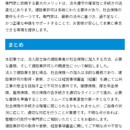
専門家に依頼する最大のメリットは、法令遵守の確実性と手続きの迅
速化にあります。建設業許可は多岐にわたる要件があり、社会保険の
要件もその一つです。専門家は、最新の法令に基づき、過不足なく、
かつ正確な申請をサポートすることで、お客様が安心して本業に専念
できる環境を提供します。
まとめ
本記事では、法人設立後の建設業者が社会保険に加入する方法、必要
な書類、そして建設業許可との関連性について解説しました。
法人で建設業を営む場合、社会保険への加入は法的な義務であり、建
設業許可の取得・更新、さらには経営事項審査（経審）を通じて公共
工事の受注を目指す上で不可欠な要件です。健康保険、厚生年金保
険、雇用保険、労災保険の各手続きを適切なタイミングで進め、必要
な書類を準備することが、スムーズな事業運営の第一歩となります。
社会保険の手続きは複雑に感じられるかもしれませんが、ご自身の状
況に応じて、適切な対応を行うことが重要です。不明な点があれば、
管轄の行政庁や専門家にご相談いただくことをお勧めします。
建設業許可の取得や更新、経営事項審査に関してご不明な点や不安な