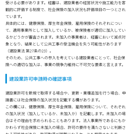
受ける必要があります。経審は、建設業者の経営状況や施工能力を客
観的に評価する制度で、社会保険の加入状況も評価項目の一つとされ
ています。
具体的には、健康保険、厚生年金保険、雇用保険のそれぞれについ
て、適用事業所として加入しているか、被保険者が適切に加入してい
るかどうかが審査されます。未加入の事業者は、経審において減点対
象となり、結果として公共工事の受注機会を失う可能性があります
（建設業法 第27条の23）。
そのため、公共工事への参入を考えている建設業者にとって、社会保
険への適切な加入は、事業の競争力維持に不可欠な要素と言えます。
建設業許可申請時の確認事項
建設業許可を新規で取得する場合や、更新・業種追加を行う場合、申
請書には社会保険の加入状況を記載する欄があります。
この欄には、健康保険、厚生年金保険、雇用保険について、それぞれ
の加入状況（加入しているか、未加入か）を記載します。未加入の場
合はその理由を求められることもあります。法人事業所であるにもか
かわらず社会保険に未加入の場合、許可の要件を満たさないと判断さ