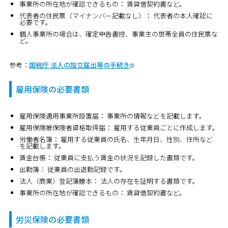
事業所の所在地が確認できるもの：
賃貸借契約書など。
代表者の住民票（マイナンバー記載なし）：
代表者の本人確認に
必要です。
個人事業所の場合は、確定申告書控、事業主の世帯全員の住民票な
ど。
参考：
国税庁 法人の設立届出等の手続き
雇用保険の必要書類
雇用保険適用事業所設置届：
事業所の情報などを記載します。
雇用保険被保険者資格取得届：
雇用する従業員ごとに作成します。
労働者名簿：
雇用する従業員の氏名、生年月日、性別、住所など
を記載します。
賃金台帳：
従業員に支払う賃金の状況を記録した書類です。
出勤簿：
従業員の出退勤記録です。
法人（商業）登記簿謄本：
法人の存在を証明する書類です。
事業所の所在地が確認できるもの：
賃貸借契約書など。
労災保険の必要書類