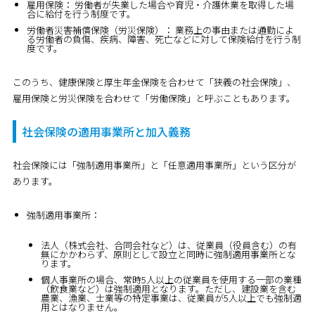
雇用保険：
労働者が失業した場合や育児・介護休業を取得した場
合に給付を行う制度です。
労働者災害補償保険（労災保険）：
業務上の事由または通勤によ
る労働者の負傷、疾病、障害、死亡などに対して保険給付を行う制
度です。
このうち、健康保険と厚生年金保険を合わせて「狭義の社会保険」、
雇用保険と労災保険を合わせて「労働保険」と呼ぶこともあります。
社会保険の適用事業所と加入義務
社会保険には「強制適用事業所」と「任意適用事業所」という区分が
あります。
強制適用事業所：
法人（株式会社、合同会社など）は、従業員（役員含む）の有
無にかかわらず、原則として設立と同時に強制適用事業所とな
ります。
個人事業所の場合、常時5人以上の従業員を使用する一部の業種
（飲食業など）は強制適用となります。ただし、建設業を含む
農業、漁業、士業等の特定事業は、従業員が5人以上でも強制適
用とはなりません。