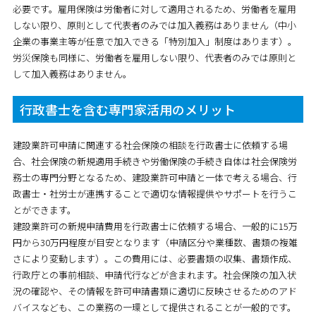
必要です。雇用保険は労働者に対して適用されるため、労働者を雇用
しない限り、原則として代表者のみでは加入義務はありません（中小
企業の事業主等が任意で加入できる「特別加入」制度はあります）。
労災保険も同様に、労働者を雇用しない限り、代表者のみでは原則と
して加入義務はありません。
行政書士を含む専門家活用のメリット
建設業許可申請に関連する社会保険の相談を行政書士に依頼する場
合、社会保険の新規適用手続きや労働保険の手続き自体は社会保険労
務士の専門分野となるため、建設業許可申請と一体で考える場合、行
政書士・社労士が連携することで適切な情報提供やサポートを行うこ
とができます。
建設業許可の新規申請費用を行政書士に依頼する場合、一般的に15万
円から30万円程度が目安となります（申請区分や業種数、書類の複雑
さにより変動します）。この費用には、必要書類の収集、書類作成、
行政庁との事前相談、申請代行などが含まれます。社会保険の加入状
況の確認や、その情報を許可申請書類に適切に反映させるためのアド
バイスなども、この業務の一環として提供されることが一般的です。