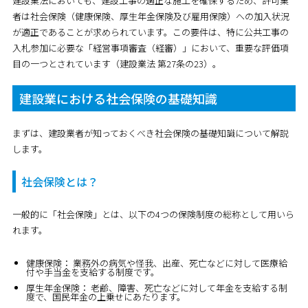
建設業法においても、建設工事の適正な施工を確保するため、許可業
者は社会保険（健康保険、厚生年金保険及び雇用保険）への加入状況
が適正であることが求められています。この要件は、特に公共工事の
入札参加に必要な「経営事項審査（経審）」において、重要な評価項
目の一つとされています（建設業法 第27条の23）。
建設業における社会保険の基礎知識
まずは、建設業者が知っておくべき社会保険の基礎知識について解説
します。
社会保険とは？
一般的に「社会保険」とは、以下の4つの保険制度の総称として用いら
れます。
健康保険：
業務外の病気や怪我、出産、死亡などに対して医療給
付や手当金を支給する制度です。
厚生年金保険：
老齢、障害、死亡などに対して年金を支給する制
度で、国民年金の上乗せにあたります。