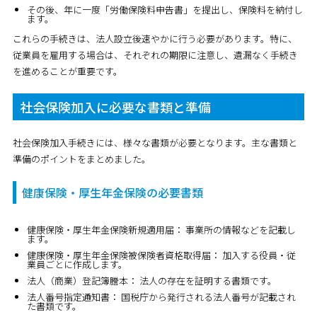
その後、年に一度「労働保険料申告書」を提出し、保険料を納付し
ます。
これらの手続きは、法人設立後速やかに行う必要があります。特に、
従業員を雇用する場合は、それぞれの期限に注意し、遺漏なく手続き
を進めることが重要です。
社会保険加入に必要な書類と準備
社会保険加入手続きには、様々な書類が必要となります。主な書類と
準備のポイントをまとめました。
健康保険・厚生年金保険の必要書類
健康保険・厚生年金保険新規適用届：
事業所の情報などを記載し
ます。
健康保険・厚生年金保険被保険者資格取得届：
加入する役員・従
業員ごとに作成します。
法人（商業）登記簿謄本：
法人の存在を証明する書類です。
法人番号指定通知書：
国税庁から発行される法人番号が記載され
た書類です。