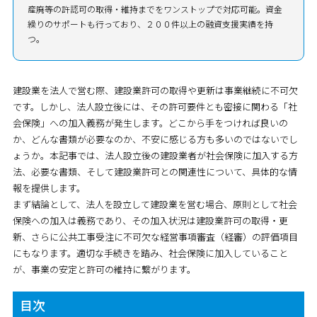
産廃等の許認可の取得・維持までをワンストップで対応可能。資金
繰りのサポートも行っており、２００件以上の融資支援実績を持
つ。
建設業を法人で営む際、建設業許可の取得や更新は事業継続に不可欠
です。しかし、法人設立後には、その許可要件とも密接に関わる「社
会保険」への加入義務が発生します。どこから手をつければ良いの
か、どんな書類が必要なのか、不安に感じる方も多いのではないでし
ょうか。本記事では、法人設立後の建設業者が社会保険に加入する方
法、必要な書類、そして建設業許可との関連性について、具体的な情
報を提供します。
まず結論として、
法人を設立して建設業を営む場合、原則として社会
保険への加入は義務であり、その加入状況は建設業許可の取得・更
新、さらに公共工事受注に不可欠な経営事項審査（経審）の評価項目
にもなります。
適切な手続きを踏み、社会保険に加入していること
が、事業の安定と許可の維持に繋がります。
目次