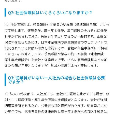
奨されます。
Q2: 社会保険料はいくらくらいになりますか？
A2: 社会保険料は、役員報酬や従業員の給与額（標準報酬月額）によっ
て変動します。健康保険、厚生年金保険、雇用保険のそれぞれに保険
料率が定められており、労使折半で負担するのが一般的です。正確な
保険料を知るためには、日本年金機構や厚生労働省のウェブサイトで
公開されている保険料率表を確認するか、管轄の年金事務所にご相談
ください。概算としては、役員報酬や給与の約15%前後（健康保険・
厚生年金保険分）を会社と従業員で折半、さらに雇用保険料などを加
えた金額が目安となりますが、地域や年度によって変動します。
Q3: 従業員がいない一人社長の場合も社会保険は必要
ですか？
A3: 法人の代表者（一人社長）も、会社から報酬を受けている場合、原
則として健康保険・厚生年金保険の被保険者となります。会社が強制
適用事業所であるため、代表者も加入義務があります。従業員がいな
い場合でも、代表者自身の健康保険と厚生年金保険への加入手続きは