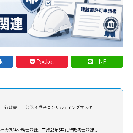
k
Pocket
LINE
士 行政書士
公認 不動産コンサルティングマスター
月に社会保険労務士登録、平成25年5月に行政書士登録し、