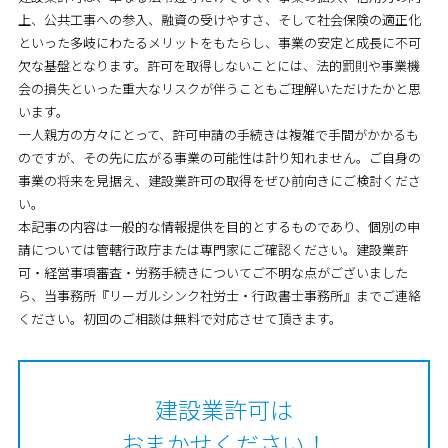
上、公共工事への参入、融資の受けやすさ、そして社会保険の適正化
といった多岐にわたるメリットをもたらし、事業の安定と成長に不可
欠な基盤となります。許可を取得しないことには、法的罰則や事業機
会の損失といった重大なリスクが伴うこともご理解いただけたかと思
います。
一人親方の方々にとって、許可申請の手続きは複雑で手間がかかるも
のですが、その先に広がる事業の可能性は計り知れません。ご自身の
事業の将来を見据え、建設業許可の取得をぜひ前向きにご検討くださ
い。
本記事の内容は一般的な情報提供を目的とするものであり、個別の申
請については管轄行政庁または専門家にご確認ください。建設業許
可・経営事項審査・労務手続きについてご不明な点がございました
ら、当事務所『リーガルシンク社労士・行政書士事務所』までご連絡
ください。初回のご相談は無料で対応させて頂きます。
建設業許可は
おまかせください！