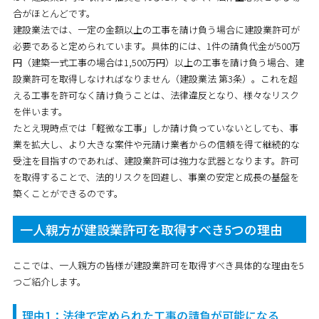
合がほとんどです。
建設業法では、一定の金額以上の工事を請け負う場合に建設業許可が
必要であると定められています。具体的には、
1件の請負代金が500万
円（建築一式工事の場合は1,500万円）以上の工事
を請け負う場合、建
設業許可を取得しなければなりません（建設業法 第3条）。これを超
える工事を許可なく請け負うことは、法律違反となり、様々なリスク
を伴います。
たとえ現時点では「軽微な工事」しか請け負っていないとしても、事
業を拡大し、より大きな案件や元請け業者からの信頼を得て継続的な
受注を目指すのであれば、建設業許可は強力な武器となります。許可
を取得することで、法的リスクを回避し、事業の安定と成長の基盤を
築くことができるのです。
一人親方が建設業許可を取得すべき5つの理由
ここでは、一人親方の皆様が建設業許可を取得すべき具体的な理由を5
つご紹介します。
理由1：法律で定められた工事の請負が可能になる