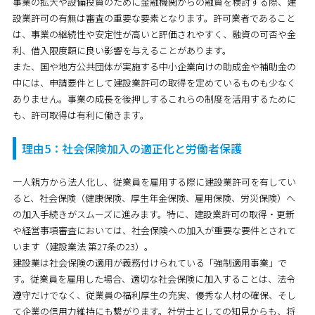
事業の拡大や設備投資のために金融機関からの融資を検討する際、建
設業許可の有無は審査の重要な要素となります。許可業者であること
は、事業の継続性や安定性が高いと評価されやすく、融資の可否や金
利、借入限度額に良い影響を与えることがあります。
また、国や地方公共団体が実施する中小企業向けの助成金や補助金の
中には、申請要件として建設業許可の取得を定めているものも少なく
ありません。事業の成長を後押しするこれらの制度を活用するために
も、許可取得は有利に働きます。
理由5：社会保険加入の適正化と労働者保護
一人親方から法人化し、従業員を雇用する際に建設業許可を有してい
ると、社会保険（健康保険、厚生年金保険、雇用保険、労災保険）へ
の加入手続きがスムーズに進みます。特に、建設業許可の取得・更新
や経営事項審査においては、社会保険への加入が重要な要件とされて
います（建設業法 第27条の23）。
建設業は社会保険の適用が義務付けられている「強制適用事業」で
す。従業員を雇用した場合、適切な社会保険に加入することは、法令
遵守だけでなく、従業員の福利厚生の充実、優秀な人材の確保、そし
て企業の信用力維持にも繋がります。社労士としての知見からも、将