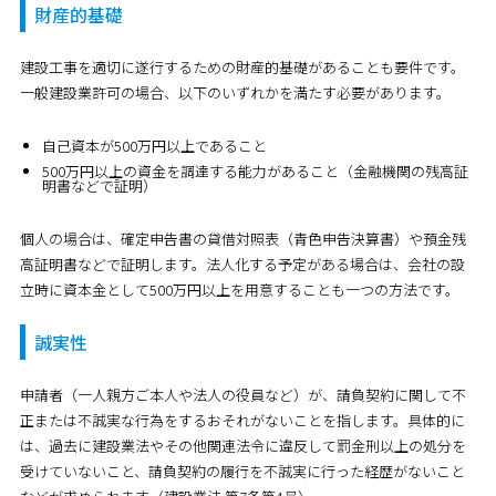
財産的基礎
建設工事を適切に遂行するための財産的基礎があることも要件です。
一般建設業許可の場合、以下のいずれかを満たす必要があります。
自己資本が500万円以上であること
500万円以上の資金を調達する能力があること（金融機関の残高証
明書などで証明）
個人の場合は、確定申告書の貸借対照表（青色申告決算書）や預金残
高証明書などで証明します。法人化する予定がある場合は、会社の設
立時に資本金として500万円以上を用意することも一つの方法です。
誠実性
申請者（一人親方ご本人や法人の役員など）が、請負契約に関して不
正または不誠実な行為をするおそれがないことを指します。具体的に
は、過去に建設業法やその他関連法令に違反して罰金刑以上の処分を
受けていないこと、請負契約の履行を不誠実に行った経歴がないこと