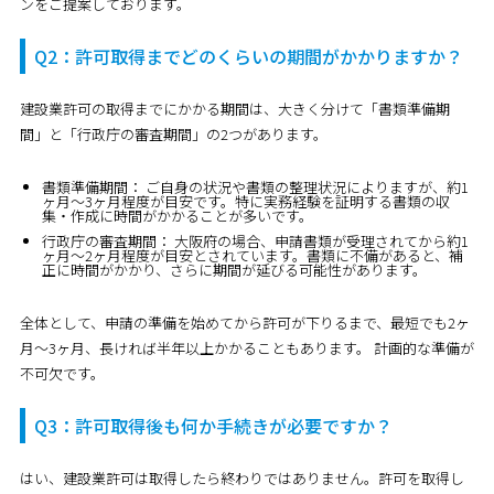
ンをご提案しております。
Q2：許可取得までどのくらいの期間がかかりますか？
建設業許可の取得までにかかる期間は、大きく分けて「書類準備期
間」と「行政庁の審査期間」の2つがあります。
書類準備期間：
ご自身の状況や書類の整理状況によりますが、
約1
ヶ月〜3ヶ月程度
が目安です。特に実務経験を証明する書類の収
集・作成に時間がかかることが多いです。
行政庁の審査期間：
大阪府の場合、申請書類が受理されてから
約1
ヶ月〜2ヶ月程度
が目安とされています。書類に不備があると、補
正に時間がかかり、さらに期間が延びる可能性があります。
全体として、
申請の準備を始めてから許可が下りるまで、最短でも2ヶ
月〜3ヶ月、長ければ半年以上かかることもあります。
計画的な準備が
不可欠です。
Q3：許可取得後も何か手続きが必要ですか？
はい、建設業許可は取得したら終わりではありません。許可を取得し