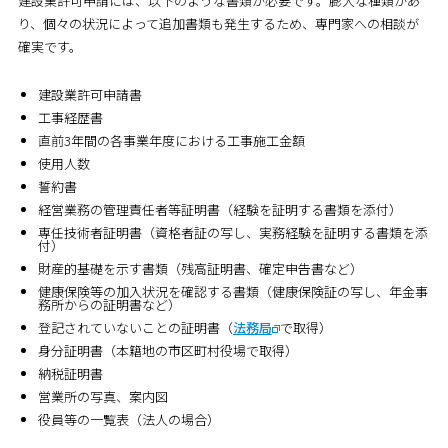
建設業許可申請には、以下のような書類が必要です。膨大な種類があ
り、個々の状況によって追加書類も発生するため、専門家への相談が
確実です。
建設業許可申請書
工事経歴書
直前3年間の各事業年度における工事施工金額
使用人数
誓約書
経営業務の管理責任者等証明書（経験を証明する書類を添付）
専任技術者証明書（資格者証の写し、実務経験を証明する書類を添
付）
財産的基礎を示す書類（残高証明書、確定申告書など）
健康保険等の加入状況を確認する書類（健康保険証の写し、年金事
務所からの証明書など）
登記されていないことの証明書（
法務局
で取得）
身分証明書（本籍地の市区町村役場で取得）
納税証明書
営業所の写真、案内図
役員等の一覧表（法人の場合）