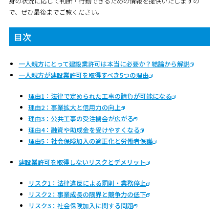
身の状況に応じて判断・行動できるための情報を提供いたしますの
で、ぜひ最後までご覧ください。
目次
一人親方にとって建設業許可は本当に必要か？結論から解説
一人親方が建設業許可を取得すべき5つの理由
理由1：法律で定められた工事の請負が可能になる
理由2：事業拡大と信用力の向上
理由3：公共工事の受注機会が広がる
理由4：融資や助成金を受けやすくなる
理由5：社会保険加入の適正化と労働者保護
建設業許可を取得しないリスクとデメリット
リスク1：法律違反による罰則・業務停止
リスク2：事業成長の限界と競争力の低下
リスク3：社会保険加入に関する問題