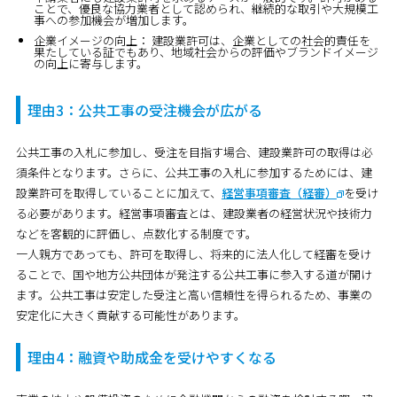
ことで、優良な協力業者として認められ、継続的な取引や大規模工
事への参加機会が増加します。
企業イメージの向上：
建設業許可は、企業としての社会的責任を
果たしている証でもあり、地域社会からの評価やブランドイメージ
の向上に寄与します。
理由3：公共工事の受注機会が広がる
公共工事の入札に参加し、受注を目指す場合、建設業許可の取得は必
須条件となります。さらに、公共工事の入札に参加するためには、建
設業許可を取得していることに加えて、
経営事項審査（経審）
を受け
る必要があります。経営事項審査とは、建設業者の経営状況や技術力
などを客観的に評価し、点数化する制度です。
一人親方であっても、許可を取得し、将来的に法人化して経審を受け
ることで、国や地方公共団体が発注する公共工事に参入する道が開け
ます。公共工事は安定した受注と高い信頼性を得られるため、事業の
安定化に大きく貢献する可能性があります。
理由4：融資や助成金を受けやすくなる