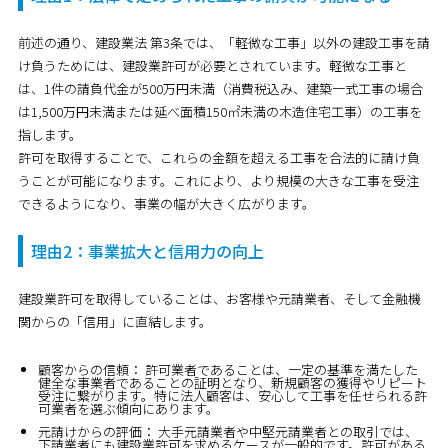
前述の通り、建設業法 第3条では、
「軽微な工事」以外の建設工事を請
け負うためには、建設業許可が必要
とされています。軽微な工事と
は、1件の請負代金が500万円未満（消費税込み、建築一式工事の場合
は1,500万円未満または延べ面積150㎡未満の木造住宅工事）の工事を
指します。
許可を取得することで、これらの金額を超える工事を合法的に請け負
うことが可能になります。これにより、より規模の大きな工事を受注
できるようになり、事業の幅が大きく広がります。
理由2：事業拡大と信用力の向上
建設業許可を取得していることは、お客様や元請業者、そして金融機
関からの「信用」に直結します。
顧客からの信頼：
許可業者であることは、一定の基準を満たした
健全な事業者であることの証明となり、新規顧客の獲得やリピート
受注に繋がります。特に法人顧客は、安心して工事を任せられる許
可業者を選ぶ傾向にあります。
元請けからの評価：
大手元請業者や中堅元請業者との取引では、
下請業者にも建設業許可を求めるケースが一般的です。許可がある