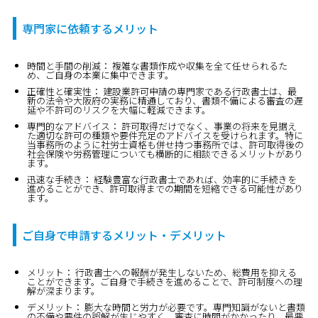
専門家に依頼するメリット
時間と手間の削減：
複雑な書類作成や収集を全て任せられるた
め、ご自身の本業に集中できます。
正確性と確実性：
建設業許可申請の専門家である行政書士は、最
新の法令や大阪府の実務に精通しており、書類不備による審査の遅
延や不許可のリスクを大幅に軽減できます。
専門的なアドバイス：
許可取得だけでなく、事業の将来を見据え
た適切な許可の種類や要件充足のアドバイスを受けられます。特に
当事務所のように社労士資格も併せ持つ事務所では、許可取得後の
社会保険や労務管理についても横断的に相談できるメリットがあり
ます。
迅速な手続き：
経験豊富な行政書士であれば、効率的に手続きを
進めることができ、許可取得までの期間を短縮できる可能性があり
ます。
ご自身で申請するメリット・デメリット
メリット：
行政書士への報酬が発生しないため、総費用を抑える
ことができます。ご自身で手続きを進めることで、許可制度への理
解が深まります。
デメリット：
膨大な時間と労力が必要です。専門知識がないと書類
の不備や要件の誤解が生じやすく、審査に時間がかかったり、最悪