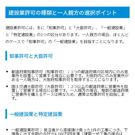
建設業許可の種類と一人親方の選択ポイント
建設業許可には、主に「知事許可」と「大臣許可」、「一般建設業」
と「特定建設業」の2つの区分があります。一人親方の場合、ほとんど
のケースで「知事許可」の「一般建設業」を目指すことになります。
知事許可と大臣許可
都道府県知事許可（知事許可）：
1つの都道府県の区域内にのみ営
業所を設置して営業する場合に必要です。大阪府内にのみ営業所が
ある一人親方は、大阪府知事許可を取得することになります。
国土交通大臣許可（大臣許可）：
2つ以上の都道府県に営業所を設
置して営業する場合に必要です。一人親方の場合、複数の都道府県
に営業所を構えるケースは稀なため、通常は知事許可を目指しま
す。
一般建設業と特定建設業
一般建設業許可：
発注者から直接請け負った1件の工事につき、
下
請負に出す金額の合計が4,000万円未満
（建築一式工事の場合は