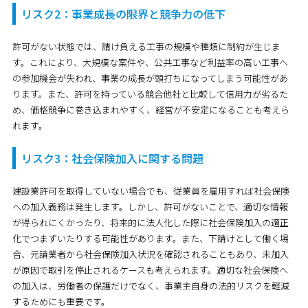
リスク2：事業成長の限界と競争力の低下
許可がない状態では、請け負える工事の規模や種類に制約が生じま
す。これにより、大規模な案件や、公共工事など利益率の高い工事へ
の参加機会が失われ、事業の成長が頭打ちになってしまう可能性があ
ります。また、許可を持っている競合他社と比較して信用力が劣るた
め、価格競争に巻き込まれやすく、経営が不安定になることも考えら
れます。
リスク3：社会保険加入に関する問題
建設業許可を取得していない場合でも、従業員を雇用すれば社会保険
への加入義務は発生します。しかし、許可がないことで、適切な情報
が得られにくかったり、将来的に法人化した際に社会保険加入の適正
化でつまずいたりする可能性があります。また、下請けとして働く場
合、元請業者から社会保険加入状況を確認されることもあり、未加入
が原因で取引を停止されるケースも考えられます。適切な社会保険へ
の加入は、労働者の保護だけでなく、事業主自身の法的リスクを軽減
するためにも重要です。