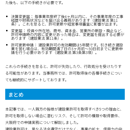
た後も、以下の手続きが必要です。
決算変更届：
毎事業年度終了後4ヶ月以内に、その事業年度の工事
経歴や財務状況などを届け出る義務があります（建設業法 第11
条）。これを怠ると、許可更新や経営事項審査に影響が出ます。
変更届：
役員や所在地、商号、資本金、営業所の新設・廃止など、
許可申請時の内容に変更があった場合は、変更届を提出する必要が
あります（建設業法 第11条）。
許可更新申請：
建設業許可の有効期間は5年間です。引き続き建設
業を営む場合は、有効期間満了日の3ヶ月前〜30日前までに更新申
請を行う必要があります（建設業法 第3条第3項）。
これらの手続きを怠ると、許可が失効したり、行政処分を受けたりす
る可能性があります。当事務所では、許可取得後の各種手続きについ
ても継続的にサポートしております。
まとめ
本記事では、一人親方の皆様が建設業許可を取得すべき5つの理由と、
許可を取得しない場合に潜むリスク、そして許可の種類や取得要件、
大阪府での申請実務について解説しました。
建設業許可は、単なる法令遵守だけでなく、事業の拡大、信用力の向