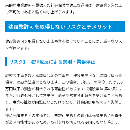
来的な事業展開を見据えた社会保険の適正な運用は、建設業を営む上
で不可欠であると強く申し上げられます。
建設業許可を取得しないリスクとデメリット
建設業許可を取得しないまま事業を続けていくことには、重大なリス
クが伴います。
リスク1：法律違反による罰則・業務停止
軽微な工事を超える請負代金の工事を、建設業許可なしに請け負った
場合、建設業法違反となります。この場合、
3年以下の懲役または300
万円以下の罰金
が科せられる可能性があります（建設業法 第47条）。
また、行政処分として営業停止命令や営業禁止命令を受けることもあ
り、事業の継続が困難になるだけでなく、社会的信用も大きく失墜し
ます。
特に元請業者との関係では、無許可業者との取引は元請業者にも責任
が及ぶ可能性があるため、取引を打ち切られる要因にもなり得ます。