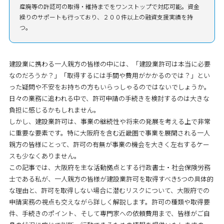
産廃等の許認可の取得・維持までをワンストップで対応可能。資金
繰りのサポートも行っており、２００件以上の融資支援実績を持
つ。
建設業に携わる一人親方の皆様の中には、「建設業許可は本当に必要
なのだろうか？」「取得するには手間や費用がかかるのでは？」とい
った疑問や不安をお持ちの方もいらっしゃるのではないでしょうか。
日々の業務に追われる中で、許可申請の手続きを検討するのは大きな
負担に感じるかもしれません。
しかし、建設業許可は、事業の継続性や将来の発展を考える上で非常
に重要な要素です。特に大阪府を含む近畿圏で事業を展開される一人
親方の皆様にとって、許可の有無が事業の機会を大きく左右するケー
スも少なくありません。
この記事では、大阪府を主な活動拠点とする行政書士・社会保険労務
士である私が、一人親方の皆様が建設業許可を取得すべき5つの具体的
な理由と、許可を取得しない場合に潜むリスクについて、大阪府での
申請実務の視点も交えながら詳しく解説します。許可の種類や取得要
件、手続きのポイント、そして専門家への依頼費用まで、皆様がご自