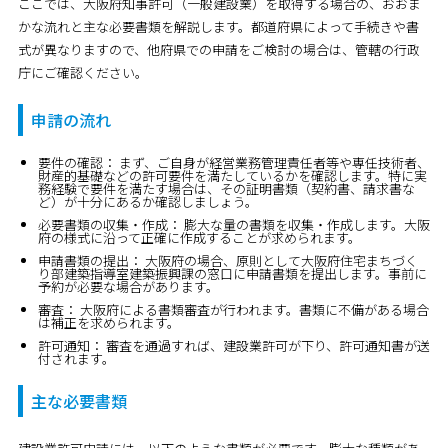
ここでは、大阪府知事許可（一般建設業）を取得する場合の、おおま
かな流れと主な必要書類を解説します。都道府県によって手続きや書
式が異なりますので、他府県での申請をご検討の場合は、管轄の行政
庁にご確認ください。
申請の流れ
要件の確認：
まず、ご自身が経営業務管理責任者等や専任技術者、
財産的基礎などの許可要件を満たしているかを確認します。特に実
務経験で要件を満たす場合は、その証明書類（契約書、請求書な
ど）が十分にあるか確認しましょう。
必要書類の収集・作成：
膨大な量の書類を収集・作成します。大阪
府の様式に沿って正確に作成することが求められます。
申請書類の提出：
大阪府の場合、原則として大阪府住宅まちづく
り部建築指導室建築振興課の窓口に申請書類を提出します。事前に
予約が必要な場合があります。
審査：
大阪府による書類審査が行われます。書類に不備がある場合
は補正を求められます。
許可通知：
審査を通過すれば、建設業許可が下り、許可通知書が送
付されます。
主な必要書類