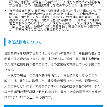
6,000万円未満）の場合に必要です。一人親方が初めて許可を取得
する場合、この一般建設業許可を取得することが一般的です。
特定建設業許可：
発注者から直接請け負った1件の工事につき、
下
請負に出す金額の合計が4,000万円以上
（建築一式工事の場合は
6,000万円以上）になる場合に必要です。特定建設業許可は、一般
建設業許可よりも厳しい財産的基礎の要件や、下請業者への指導・
管理体制が求められます。一人親方が元請けとして大規模な工事を
一括して受注し、多数の下請け業者を使う場合は検討が必要です
が、初期段階ではほとんど関係ありません。
専任技術者について
建設業許可を取得する際には、それぞれの営業所に「専任技術者」を
配置する必要があります。専任技術者とは、建設工事に関する専門的
な知識や経験を持つ者のことで、その営業所で常勤している必要があ
ります。
一人親方の場合、ご自身が要件を満たし、専任技術者となることが一
般的です。要件は、取得したい建設業の種類（土木一式、建築一式、
大工工事など）によって異なりますが、
所定の国家資格の保有
、また
は
一定期間の実務経験
（通常10年以上、高卒・大卒の指定学科卒業者
は3年または5年以上）が必要です。