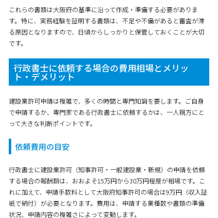
これらの書類は大阪府の基準に沿って作成・準備する必要がありま
す。特に、実務経験を証明する書類は、不足や不備があると審査が滞
る原因となりますので、日頃からしっかりと保管しておくことが大切
です。
行政書士に依頼する場合の費用相場とメリッ
ト・デメリット
建設業許可申請は複雑で、多くの時間と専門知識を要します。ご自身
で申請するか、専門家である行政書士に依頼するかは、一人親方にと
って大きな判断ポイントです。
依頼費用の目安
行政書士に建設業許可（知事許可・一般建設業・新規）の申請を依頼
する場合の報酬額は、
おおよそ15万円から30万円程度が相場
です。こ
れに加えて、申請手数料として大阪府知事許可の場合は9万円（収入証
紙で納付）が必要となります。費用は、申請する業種数や書類の準備
状況、申請内容の複雑さによって変動します。