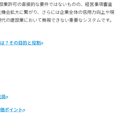
建設業許可の直接的な要件ではないものの、経営事項審査
注機会拡大に繋がり、さらには企業全体の信用力向上や現
現代の建設業において無視できない重要なシステムです。
とは？その目的と役割
推奨
評価ポイント