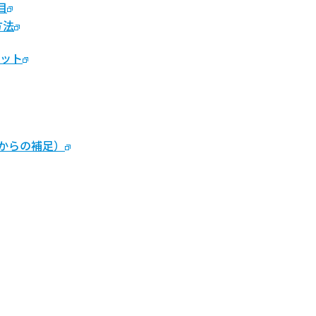
目
方法
リット
からの補足）