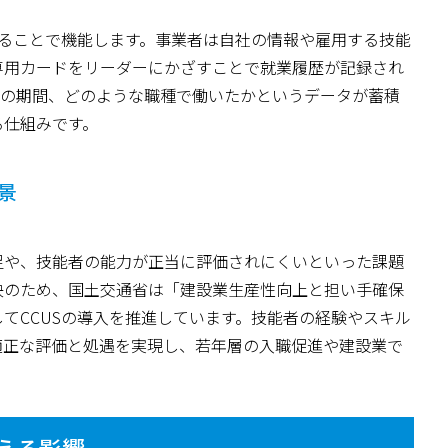
けることで機能します。事業者は自社の情報や雇用する技能
専用カードをリーダーにかざすことで就業履歴が記録され
いの期間、どのような職種で働いたかというデータが蓄積
る仕組みです。
景
足や、技能者の能力が正当に評価されにくいといった課題
決のため、国土交通省は「建設業生産性向上と担い手確保
てCCUSの導入を推進しています。技能者の経験やスキル
適正な評価と処遇を実現し、若年層の入職促進や建設業で
与える影響