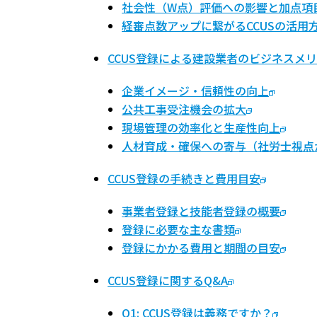
社会性（W点）評価への影響と加点項
経審点数アップに繋がるCCUSの活用
CCUS登録による建設業者のビジネスメ
企業イメージ・信頼性の向上
公共工事受注機会の拡大
現場管理の効率化と生産性向上
人材育成・確保への寄与（社労士視点
CCUS登録の手続きと費用目安
事業者登録と技能者登録の概要
登録に必要な主な書類
登録にかかる費用と期間の目安
CCUS登録に関するQ&A
Q1: CCUS登録は義務ですか？