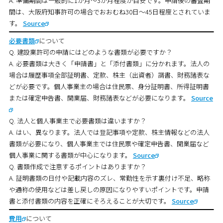
A. 準備期間は一般的に1か月～3か月程度が目安です。申請後の審査期
間は、大阪府知事許可の場合でおおむね30日～45日程度とされていま
す。
Source
必要書類
について
Q. 建設業許可の申請にはどのような書類が必要ですか？
A. 必要書類は大きく「申請書」と「添付書類」に分かれます。法人の
場合は履歴事項全部証明書、定款、株主（出資者）調書、財務諸表な
どが必要です。個人事業主の場合は住民票、身分証明書、所得証明書
または確定申告書、開業届、財務諸表などが必要になります。
Source
Q. 法人と個人事業主で必要書類は違いますか？
A. はい、異なります。法人では登記事項や定款、株主情報などの法人
書類が必要になり、個人事業主では住民票や確定申告書、開業届など
個人事業に関する書類が中心になります。
Source
Q. 書類作成で注意するポイントはありますか？
A. 証明書類の日付や記載内容のズレ、常勤性を示す裏付け不足、略称
や通称の使用などは差し戻しの原因になりやすいポイントです。申請
書と添付書類の内容を正確にそろえることが大切です。
Source
費用
について