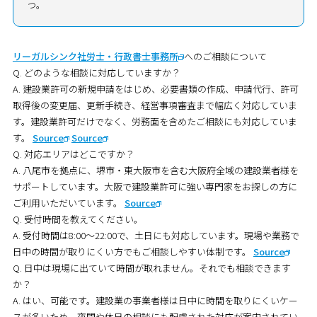
つ。
リーガルシンク社労士・行政書士事務所
へのご相談について
Q. どのような相談に対応していますか？
A. 建設業許可の新規申請をはじめ、必要書類の作成、申請代行、許可
取得後の変更届、更新手続き、経営事項審査まで幅広く対応していま
す。建設業許可だけでなく、労務面を含めたご相談にも対応していま
す。
Source
Source
Q. 対応エリアはどこですか？
A. 八尾市を拠点に、堺市・東大阪市を含む大阪府全域の建設業者様を
サポートしています。大阪で建設業許可に強い専門家をお探しの方に
ご利用いただいています。
Source
Q. 受付時間を教えてください。
A. 受付時間は8:00～22:00で、土日にも対応しています。現場や業務で
日中の時間が取りにくい方でもご相談しやすい体制です。
Source
Q. 日中は現場に出ていて時間が取れません。それでも相談できます
か？
A. はい、可能です。建設業の事業者様は日中に時間を取りにくいケー
スが多いため、夜間や休日の相談にも配慮された対応が案内されてい