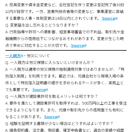
A. 役員変更や資本金変更など、会社登記を伴う変更は登記完了後30日
以内が目安です。一方、営業所技術者等の変更など、事業運営に直結
する重要な人事・体制変更は14日以内とされています。
Source
Q. 変更届を出し忘れるとどうなりますか？
A. 行政指導や許可への悪影響、経営事項審査での不利益、取引先や金
融機関からの信用低下につながるおそれがあります。変更が生じた時
点で早めに対応することが大切です。
Source
一人親方
・労災について
Q. 一人親方は労災保険に入らないといけませんか？
A. 一人親方は通常の労災保険の強制適用対象ではありませんが、「特
別加入制度」を利用できます。最近では、元請会社から現場入場の条
件として特別加入証明書の提示を求められるケースが多く、実務上と
ても重要です。
Source
Q. 一人親方が建設業許可を取るメリットは何ですか？
A. 要件を満たして建設業許可を取得すれば、500万円以上の工事を受注
できるようになります。また、元請や取引先からの信用面でも有利に
なることがあります。
Source
Q. 経験を証明する書類が少ない場合はどうすればよいですか？
A. 請負契約書、注文書、領収書、確定申告書など、過去の実績や経歴