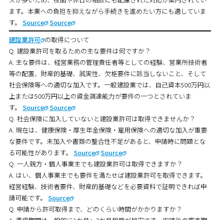
ます。本業への負担を抑えながら手続きを進めたい方にも適していま
す。
Source
Source
建設業許可
の取得について
Q. 建設業許可を取るための主な要件は何ですか？
A. 主な要件は、経営業務の管理責任者等としての経験、営業所技術者
等の配置、財産的基礎、誠実性、欠格要件に該当しないこと、そして
社会保険等への適切な加入です。一般建設業では、自己資本500万円以
上または500万円以上の資金調達能力が要件の一つとされていま
す。
Source
Source
Q. 社会保険に加入していないと建設業許可は取得できませんか？
A. 現在は、健康保険・厚生年金保険・雇用保険への適切な加入が重要
な要件です。未加入や書類の整合性不足があると、申請時に問題とな
る可能性があります。
Source
Source
Q. 一人親方・個人事業主でも建設業許可は取得できますか？
A. はい、個人事業主でも要件を満たせば建設業許可を取得できます。
経営経験、技術者要件、財産的基礎などを必要資料で証明できれば申
請可能です。
Source
Q. 申請から許可取得まで、どのくらい時間がかかりますか？