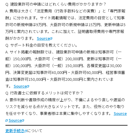
Q. 建設業許可の申請にはどれくらい費用がかかりますか？
A. 費用は大きく「法定費用（行政手数料などの実費）」と「専門家報
酬」に分かれます。サイト掲載情報では、法定費用の目安として知事
許可の新規申請は9万円、大臣許可の新規申請は15万円、更新申請は5
万円と案内されています。これに加えて、証明書取得費用や専門家報
酬がかかります。
Source
Q. サポート料金の目安を教えてください。
A. サイト掲載の報酬額では、建設業許可申請の新規は知事許可（一
般）150,000円、大臣許可（一般）200,000円、更新は知事許可（一
般）100,000円、大臣許可（一般）150,000円、各種変更届は30,000
円、決算変更届は知事許可40,000円・大臣許可60,000円、経営事項審
査は知事許可150,000円・大臣許可200,000円と案内されていま
す。
Source
Q. 行政書士に依頼するメリットは何ですか？
A. 要件判断や書類作成の精度が上がり、不備によるやり直しや遅延の
リスクを減らせる点が大きなメリットです。また、役所とのやり取り
を任せやすくなり、事業者様は本業に集中しやすくなります。
Source
Source
更新手続き
について