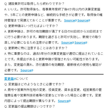
Q. 建設業許可は取得したら終わりですか？
A. いいえ。許可取得後も、毎事業年度終了後4か月以内の決算変更届
や、5年ごとの更新申請など、継続的な手続きが必要です。取得後の維
持管理まで見据えておくことが重要です。
Source
Source
Q. 更新申請はいつ行えばよいですか？
A. 更新申請は、許可の有効期限が満了する日の90日前から30日前まで
に行う必要があります。期限を過ぎると許可が失効し、新規での取り
直しが必要になるため注意が必要です。
Source
Source
Q. 更新時に特に注意することはありますか？
A. 特に重要なのは、過去5年分の決算変更届が適切に提出されているこ
とです。未提出があると更新申請が受理されない可能性があります。
また、変更届の漏れ、添付書類の有効期限、最新様式の使用も確認が
必要です。
Source
変更届
について
Q. 変更届はどのようなときに必要ですか？
A. 商号や営業所所在地の変更、役員変更、資本金変更、経営業務の管
理責任者や営業所技術者等の変更などがあった場合に必要です。変更
内容によって提出期限が異なります。
Source
Q. 変更届の提出期限はいつですか？