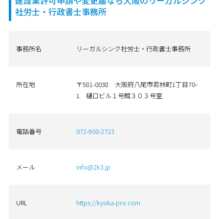
建設業許可申請や変更届なら大阪のリーガルシンク
社労士・行政書士事務所
事務所名
リーガルシンク社労士・行政書士事務所
所在地
〒581-0038 大阪府八尾市若林町1丁目70-
1 樋口ビル１号館３０３号室
電話番号
072-900-2723
メール
info@2k3.jp
URL
https://kyoka-pro.com