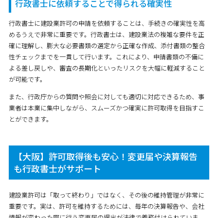
行政書士に依頼することで得られる確実性
行政書士に建設業許可の申請を依頼することは、手続きの確実性を高
めるうえで非常に重要です。行政書士は、建設業法の複雑な要件を正
確に理解し、膨大な必要書類の選定から正確な作成、添付書類の整合
性チェックまでを一貫して行います。これにより、申請書類の不備に
よる差し戻しや、審査の長期化といったリスクを大幅に軽減すること
が可能です。
また、行政庁からの質問や照会に対しても適切に対応できるため、事
業者は本業に集中しながら、スムーズかつ確実に許可取得を目指すこ
とができます。
【大阪】許可取得後も安心！変更届や決算報告
も行政書士がサポート
建設業許可は「取って終わり」ではなく、その後の維持管理が非常に
重要です。実は、許可を維持するためには、毎年の決算報告や、会社
情報が変わった際に行う変更届の提出が法律で義務付けられていま