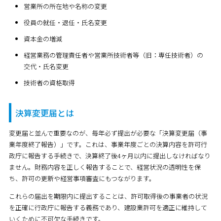
営業所の所在地や名称の変更
役員の就任・退任・氏名変更
資本金の増減
経営業務の管理責任者や営業所技術者等（旧：専任技術者）の
交代・氏名変更
技術者の資格取得
決算変更届とは
変更届と並んで重要なのが、毎年必ず提出が必要な「決算変更届（事
業年度終了報告）」です。これは、事業年度ごとの決算内容を許可行
政庁に報告する手続きで、決算終了後4ヶ月以内に提出しなければなり
ません。財務内容を正しく報告することで、経営状況の透明性を保
ち、許可の更新や経営事項審査にもつながります。
これらの届出を期限内に提出することは、許可取得後の事業者の状況
を正確に行政庁に報告する義務であり、建設業許可を適正に維持して
いくために不可欠な手続きです。